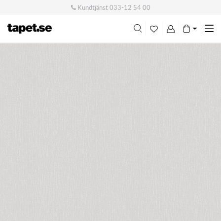
Kundtjänst
033-12 54 00
Me
swi