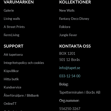
VARUMÄRKEN
KOLLEKTIONER
Galerie
New Walls
Living walls
Fantasy Deco Disney
A Street Prints
Folklore
FermLiving
Jungle Fever
SUPPORT
KONTAKTA OSS
BOX 1201
Att tapetsera
501 12 Borås
Integritetspolicy och cookies
info@tapet.se
Köpvilllkor
033-12 54 00
Hitta butik
Bolag:
Kundservice
Tapetterminalen i Borås AB
Återförsäljare / Bildbank
Org.nummer:
OnlineTT
556250-3267