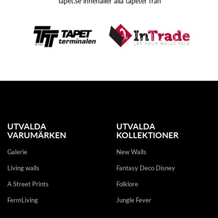
Tapet.se innehåller alla tapeter från
UTVALDA
UTVALDA
VARUMÄRKEN
KOLLEKTIONER
Galerie
New Walls
Living walls
Fantasy Deco Disney
A Street Prints
Folklore
FermLiving
Jungle Fever