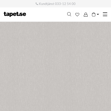
Kundtjänst
033-12 54 00
Me
swi