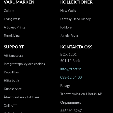
VARUMÄRKEN
KOLLEKTIONER
Galerie
New Walls
Living walls
Fantasy Deco Disney
A Street Prints
Folklore
FermLiving
Jungle Fever
SUPPORT
KONTAKTA OSS
BOX 1201
Att tapetsera
501 12 Borås
Integritetspolicy och cookies
info@tapet.se
Köpvilllkor
033-12 54 00
Hitta butik
Bolag:
Kundservice
Tapetterminalen i Borås AB
Återförsäljare / Bildbank
Org.nummer:
OnlineTT
556250-3267