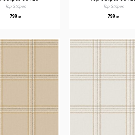
Top Stripes
Top Stripes
799
799
kr
kr