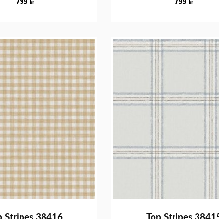
799
799
kr
kr
p Stripes 38416
Top Stripes 3841