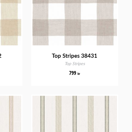
2
Top Stripes 38431
Top Stripes
799
kr