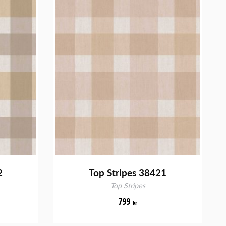
2
Top Stripes 38421
Top Stripes
799
kr