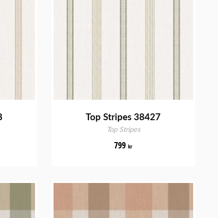
8
Top Stripes 38427
Top Stripes
799
kr