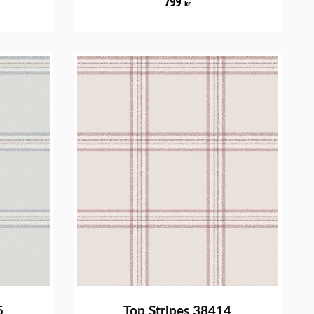
799
kr
5
Top Stripes 38414