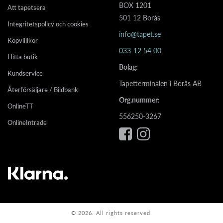
BOX 1201
Att tapetsera
501 12 Borås
Integritetspolicy och cookies
info@tapet.se
Köpvilllkor
033-12 54 00
Hitta butik
Bolag:
Kundservice
Tapetterminalen i Borås AB
Återförsäljare / Bildbank
Org.nummer:
OnlineTT
556250-3267
OnlineIntrade
© 2026. All rights reserved.