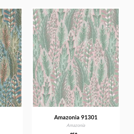
2
Amazonia 91301
Amazonia