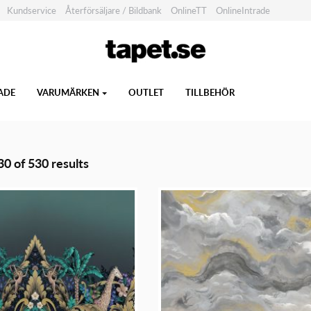
Kundservice
Återförsäljare / Bildbank
OnlineTT
OnlineIntrade
ADE
VARUMÄRKEN
OUTLET
TILLBEHÖR
0 of 530 results