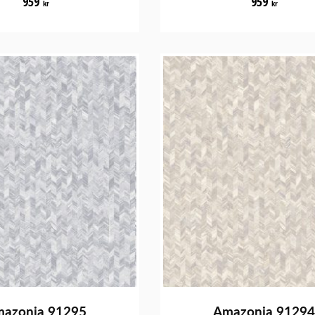
959
959
kr
kr
azonia 91295
Amazonia 9129