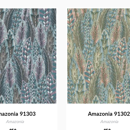
azonia 91303
Amazonia 9130
Amazonia
Amazonia