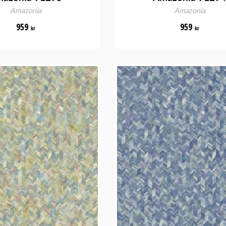
Amazonia
Amazonia
959
959
kr
kr