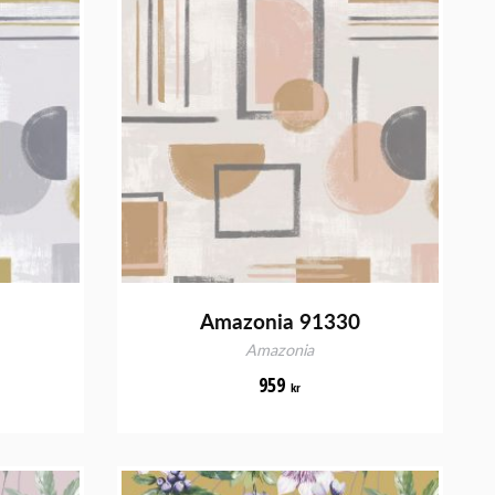
1
Amazonia 91330
Amazonia
959
kr