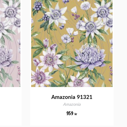
2
Amazonia 91321
Amazonia
959
kr