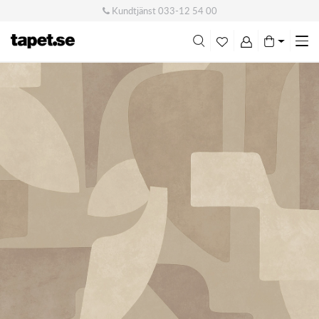
Kundtjänst
033-12 54 00
Me
swi