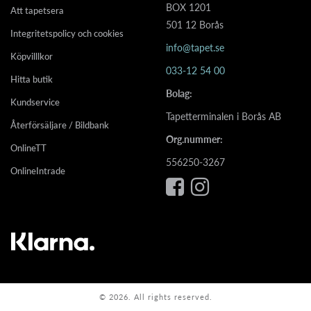
BOX 1201
Att tapetsera
501 12 Borås
Integritetspolicy och cookies
info@tapet.se
Köpvilllkor
033-12 54 00
Hitta butik
Bolag:
Kundservice
Tapetterminalen i Borås AB
Återförsäljare / Bildbank
Org.nummer:
OnlineTT
556250-3267
OnlineIntrade
© 2026. All rights reserved.