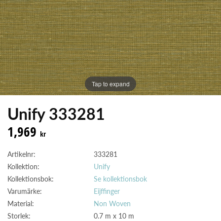
Tap to expand
Unify 333281
1,969
kr
Artikelnr:
333281
Kollektion:
Unify
Kollektionsbok:
Se kollektionsbok
Varumärke:
Eijffinger
Material:
Non Woven
Storlek:
0.7 m x 10 m