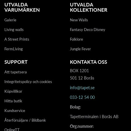
UTVALDA
UTVALDA
VARUMÄRKEN
KOLLEKTIONER
Galerie
New Walls
Living walls
Fantasy Deco Disney
A Street Prints
Folklore
FermLiving
Jungle Fever
SUPPORT
KONTAKTA OSS
BOX 1201
Att tapetsera
501 12 Borås
Integritetspolicy och cookies
info@tapet.se
Köpvilllkor
033-12 54 00
Hitta butik
Bolag:
Kundservice
Tapetterminalen i Borås AB
Återförsäljare / Bildbank
Org.nummer:
OnlineTT