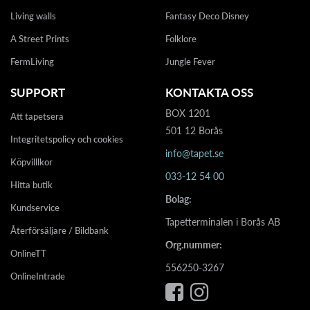
Living walls
Fantasy Deco Disney
A Street Prints
Folklore
FermLiving
Jungle Fever
SUPPORT
KONTAKTA OSS
BOX 1201
Att tapetsera
501 12 Borås
Integritetspolicy och cookies
info@tapet.se
Köpvilllkor
033-12 54 00
Hitta butik
Bolag:
Kundservice
Tapetterminalen i Borås AB
Återförsäljare / Bildbank
Org.nummer:
OnlineTT
556250-3267
OnlineIntrade