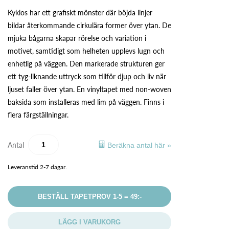
Kyklos har ett grafiskt mönster där böjda linjer
bildar återkommande cirkulära former över ytan. De
mjuka bågarna skapar rörelse och variation i
motivet, samtidigt som helheten upplevs lugn och
enhetlig på väggen. Den markerade strukturen ger
ett tyg-liknande uttryck som tillför djup och liv när
ljuset faller över ytan. En vinyltapet med non-woven
baksida som installeras med lim på väggen. Finns i
flera färgställningar.
Antal
Beräkna antal här »
Leveranstid 2-7 dagar.
BESTÄLL TAPETPROV 1-5 = 49:-
LÄGG I VARUKORG