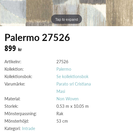
Tap to expand
Palermo 27526
899
kr
Artikelnr:
27526
Kollektion:
Palermo
Kollektionsbok:
Se kollektionsbok
Varumärke:
Parato srl Cristiana
Masi
Material:
Non Woven
Storlek:
0.53 m x 10.05 m
Mönsterpassning:
Rak
Mönsterhöjd:
53 cm
Kategori:
Intrade