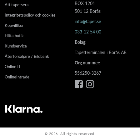
BOX 1201
Att tapetsera
501 12 Borås
Integritetspolicy och cookies
info@tapet.se
Köpvilllkor
033-12 54 00
Hitta butik
Bolag:
Kundservice
Tapetterminalen i Borås AB
Återförsäljare / Bildbank
Org.nummer:
OnlineTT
556250-3267
OnlineIntrade
© 2026. All rights reserved.