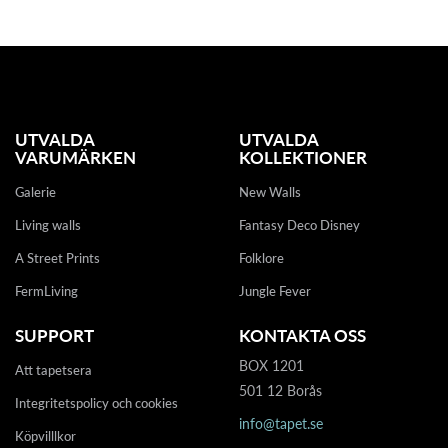
UTVALDA
UTVALDA
VARUMÄRKEN
KOLLEKTIONER
Galerie
New Walls
Living walls
Fantasy Deco Disney
A Street Prints
Folklore
FermLiving
Jungle Fever
SUPPORT
KONTAKTA OSS
BOX 1201
Att tapetsera
501 12 Borås
Integritetspolicy och cookies
info@tapet.se
Köpvilllkor