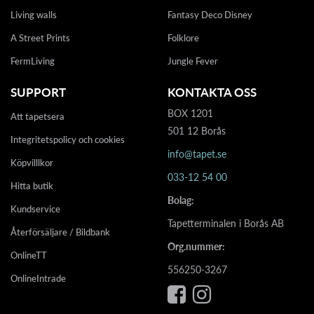
Living walls
Fantasy Deco Disney
A Street Prints
Folklore
FermLiving
Jungle Fever
SUPPORT
KONTAKTA OSS
BOX 1201
Att tapetsera
501 12 Borås
Integritetspolicy och cookies
info@tapet.se
Köpvilllkor
033-12 54 00
Hitta butik
Bolag:
Kundservice
Tapetterminalen i Borås AB
Återförsäljare / Bildbank
Org.nummer:
OnlineTT
556250-3267
OnlineIntrade