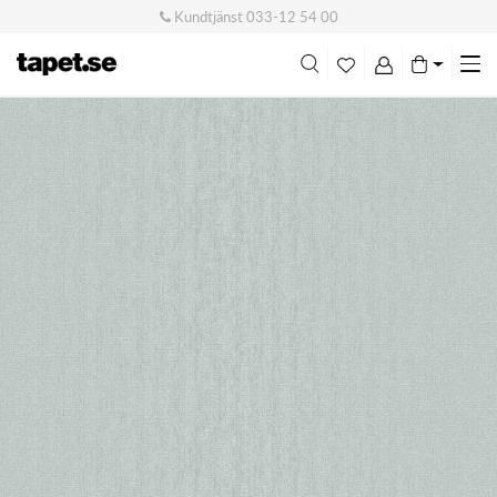
Kundtjänst
033-12 54 00
Me
swi