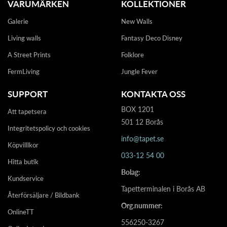
VARUMÄRKEN
KOLLEKTIONER
Galerie
New Walls
Living walls
Fantasy Deco Disney
A Street Prints
Folklore
FermLiving
Jungle Fever
SUPPORT
KONTAKTA OSS
BOX 1201
Att tapetsera
501 12 Borås
Integritetspolicy och cookies
info@tapet.se
Köpvilllkor
033-12 54 00
Hitta butik
Bolag:
Kundservice
Tapetterminalen i Borås AB
Återförsäljare / Bildbank
Org.nummer:
OnlineTT
556250-3267