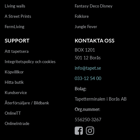
Living walls
Fantasy Deco Disney
A Street Prints
Folklore
FermLiving
Jungle Fever
SUPPORT
KONTAKTA OSS
BOX 1201
Att tapetsera
501 12 Borås
Integritetspolicy och cookies
info@tapet.se
Köpvilllkor
033-12 54 00
Hitta butik
Bolag:
Kundservice
Tapetterminalen i Borås AB
Återförsäljare / Bildbank
Org.nummer:
OnlineTT
556250-3267
OnlineIntrade