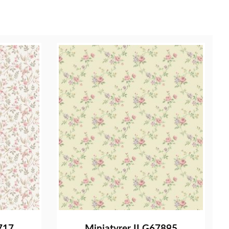
717
Miniatyrer II G67895