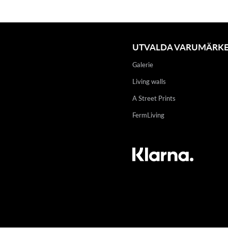
UTVALDA VARUMÄRK
Galerie
Living walls
A Street Prints
FermLiving