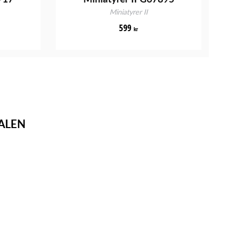
Miniatyrer II
599
kr
ALEN