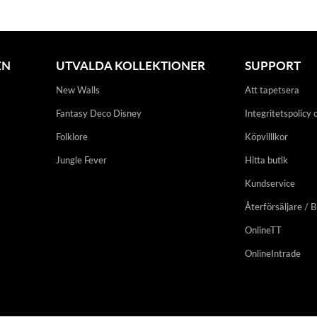
EN
UTVALDA KOLLEKTIONER
SUPPORT
New Walls
Att tapetsera
Fantasy Deco Disney
Integritetspolicy 
Folklore
Köpvilllkor
Jungle Fever
Hitta butik
Kundservice
Återförsäljare / B
OnlineTT
OnlineIntrade