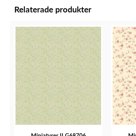
Relaterade produkter
Miniatyrer II G68706
Mi