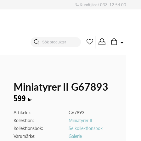
Kundtjänst
033-12 54 00
Miniatyrer II G67893
599
kr
Artikelnr:
G67893
Kollektion:
Miniatyrer II
Kollektionsbok:
Se kollektionsbok
Varumärke:
Galerie