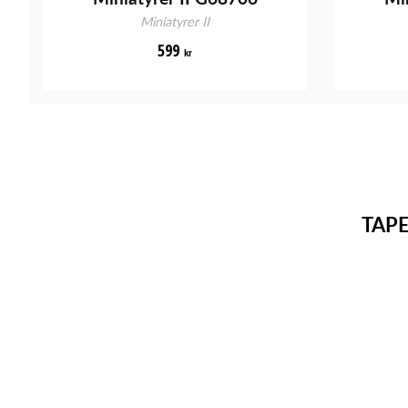
Miniatyrer II
599
kr
TAP