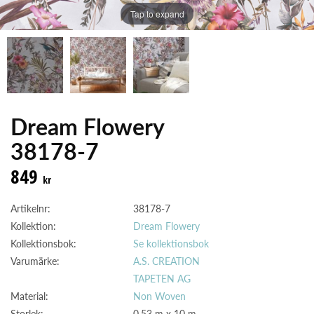
Tap to expand
Dream Flowery
38178-7
849
kr
Artikelnr:
38178-7
Kollektion:
Dream Flowery
Kollektionsbok:
Se kollektionsbok
Varumärke:
A.S. CREATION
TAPETEN AG
Material:
Non Woven
Storlek:
0.53 m x 10 m