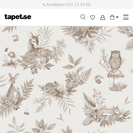
Kundtjänst
033-12 54 00
Me
swi