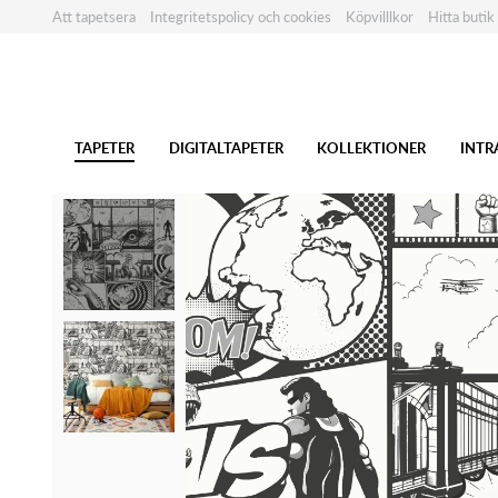
Att tapetsera
Integritetspolicy och cookies
Köpvilllkor
Hitta butik
TAPETER
DIGITALTAPETER
KOLLEKTIONER
INTR