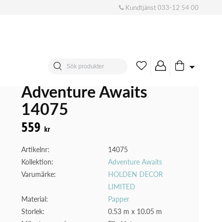
Kundtjänst
033-12 54 00
Adventure Awaits
14075
559
kr
Artikelnr:
14075
Kollektion:
Adventure Awaits
Varumärke:
HOLDEN DECOR
LIMITED
Material:
Papper
Storlek:
0.53 m x 10.05 m