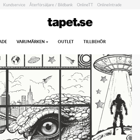
Kundservice
Återförsäljare / Bildbank
OnlineTT
OnlineIntrade
ADE
VARUMÄRKEN
OUTLET
TILLBEHÖR