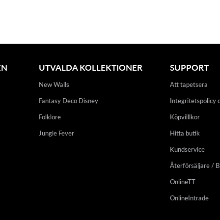
EN
UTVALDA KOLLEKTIONER
SUPPORT
New Walls
Att tapetsera
Fantasy Deco Disney
Integritetspolicy 
Folklore
Köpvilllkor
Jungle Fever
Hitta butik
Kundservice
Återförsäljare / B
OnlineTT
OnlineIntrade