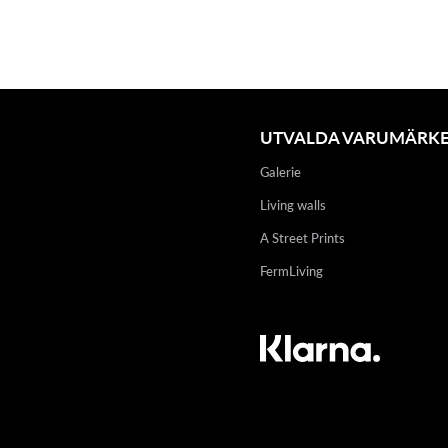
UTVALDA VARUMÄRK
Galerie
Living walls
A Street Prints
FermLiving