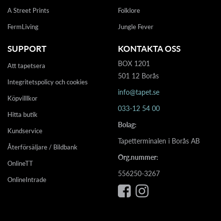
A Street Prints
Folklore
FermLiving
Jungle Fever
SUPPORT
KONTAKTA OSS
BOX 1201
Att tapetsera
501 12 Borås
Integritetspolicy och cookies
info@tapet.se
Köpvilllkor
033-12 54 00
Hitta butik
Bolag:
Kundservice
Tapetterminalen i Borås AB
Återförsäljare / Bildbank
Org.nummer:
OnlineTT
556250-3267
OnlineIntrade