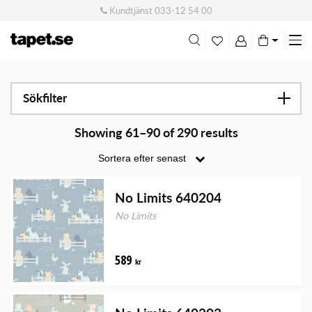
Kundtjänst
033-12 54 00
Me
swi
Sökfilter
Showing 61–90 of 290 results
No Limits 640204
No Limits
589
kr