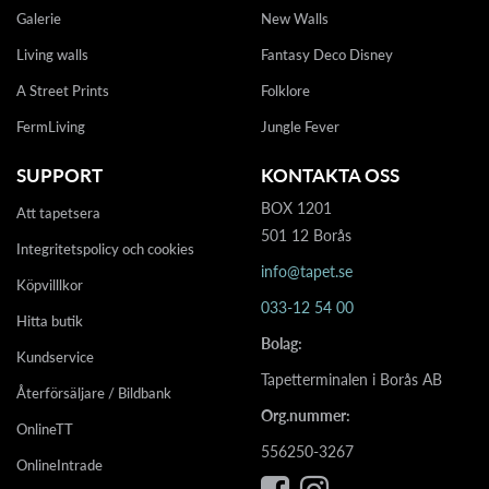
Galerie
New Walls
Living walls
Fantasy Deco Disney
A Street Prints
Folklore
FermLiving
Jungle Fever
SUPPORT
KONTAKTA OSS
BOX 1201
Att tapetsera
501 12 Borås
Integritetspolicy och cookies
info@tapet.se
Köpvilllkor
033-12 54 00
Hitta butik
Bolag:
Kundservice
Tapetterminalen i Borås AB
Återförsäljare / Bildbank
Org.nummer:
OnlineTT
556250-3267
OnlineIntrade