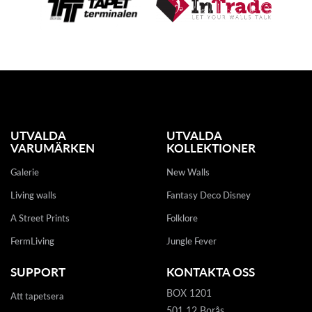
UTVALDA
UTVALDA
VARUMÄRKEN
KOLLEKTIONER
Galerie
New Walls
Living walls
Fantasy Deco Disney
A Street Prints
Folklore
FermLiving
Jungle Fever
SUPPORT
KONTAKTA OSS
BOX 1201
Att tapetsera
501 12 Borås