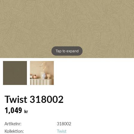
Tap to expand
Twist 318002
1,049
kr
Artikelnr:
318002
Kollektion:
Twist