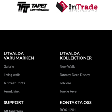
UTVALDA
UTVALDA
VARUMÄRKEN
KOLLEKTIONER
Galerie
New Walls
Living walls
Fantasy Deco Disney
A Street Prints
Folklore
FermLiving
Jungle Fever
SUPPORT
KONTAKTA OSS
BOX 1201
Att tapetsera