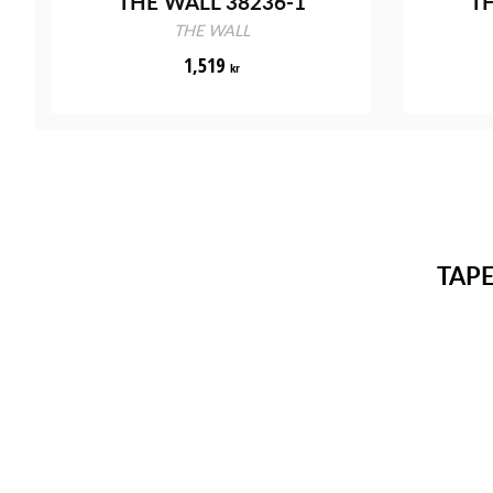
THE WALL 38236-1
TH
THE WALL
1,519
kr
TAP