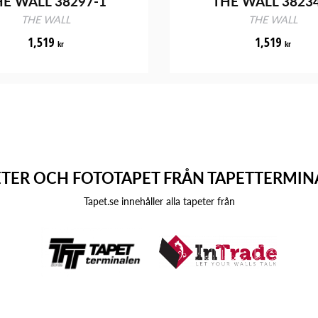
E WALL 38297-1
THE WALL 3823
THE WALL
THE WALL
1,519
1,519
kr
kr
ETER OCH FOTOTAPET FRÅN TAPETTERMIN
Tapet.se innehåller alla tapeter från