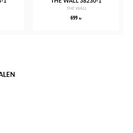
4-1
THE WALL 38230-1
THE WALL
699
kr
ALEN