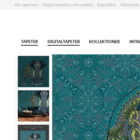
Att tapetsera
Integritetspolicy och cookies
Köpvilllkor
Hitta butik
TAPETER
DIGITALTAPETER
KOLLEKTIONER
INTR