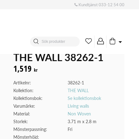
Kundtjänst
033-12 54 00
THE WALL 38262-1
1,519
kr
Artikelnr:
38262-1
Kollektion:
THE WALL
Kollektionsbok:
Se kollektionsbok
Varumärke:
Living walls
Material:
Non Woven
Storlek:
3.71 m x 2.8 m
Mönsterpassning:
Fri
Mönsterhöjd: