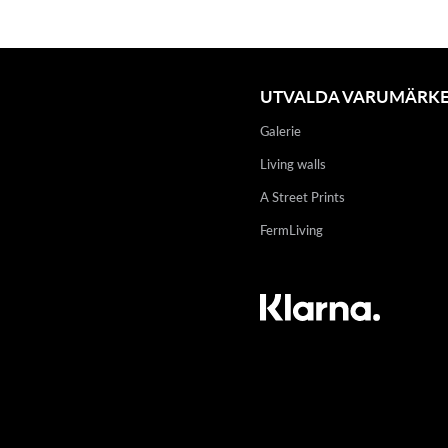
UTVALDA VARUMÄRK
Galerie
Living walls
A Street Prints
FermLiving