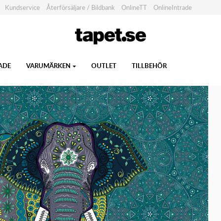
Kundservice
Återförsäljare / Bildbank
OnlineTT
OnlineIntrade
ADE
VARUMÄRKEN
OUTLET
TILLBEHÖR