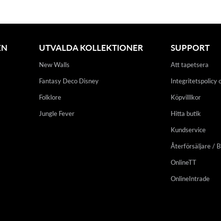
EN
UTVALDA KOLLEKTIONER
SUPPORT
New Walls
Att tapetsera
Fantasy Deco Disney
Integritetspolicy 
Folklore
Köpvilllkor
Jungle Fever
Hitta butik
Kundservice
Återförsäljare / B
OnlineTT
OnlineIntrade