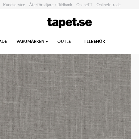
Kundservice
Återförsäljare / Bildbank
OnlineTT
OnlineIntrade
ADE
VARUMÄRKEN
OUTLET
TILLBEHÖR