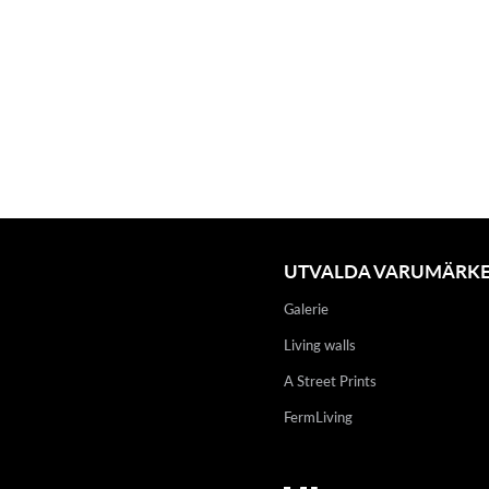
UTVALDA VARUMÄRK
Galerie
Living walls
A Street Prints
FermLiving