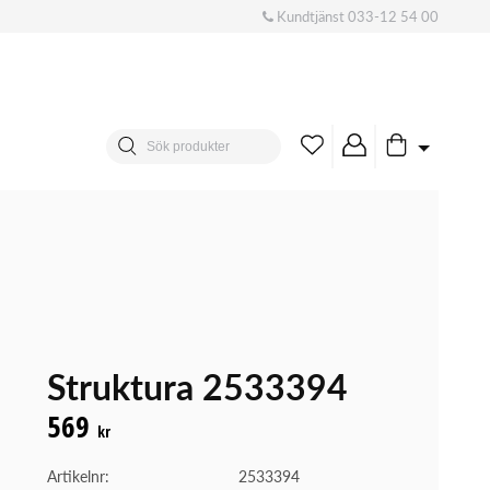
Kundtjänst
033-12 54 00
Struktura 2533394
569
kr
Artikelnr:
2533394