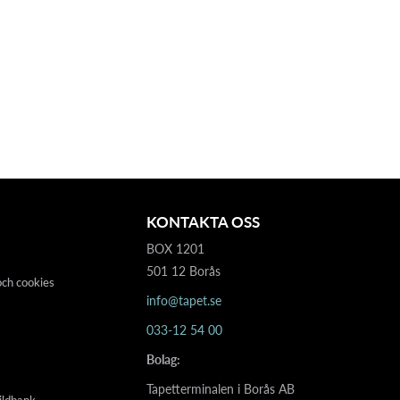
KONTAKTA OSS
BOX 1201
501 12 Borås
och cookies
info@tapet.se
033-12 54 00
Bolag:
Tapetterminalen i Borås AB