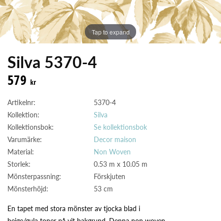
Tap to expand
Silva 5370-4
579
kr
Artikelnr:
5370-4
Kollektion:
Silva
Kollektionsbok:
Se kollektionsbok
Varumärke:
Decor maison
Material:
Non Woven
Storlek:
0.53 m x 10.05 m
Mönsterpassning:
Förskjuten
Mönsterhöjd:
53 cm
En tapet med stora mönster av tjocka blad i
beige/gula toner på vit bakgrund. Denna non woven