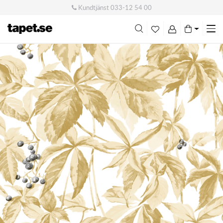
Kundtjänst
033-12 54 00
Me
swi