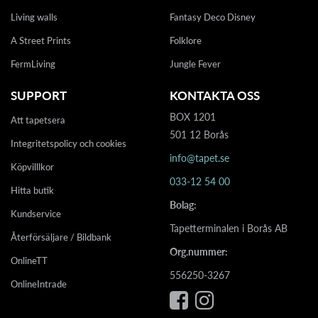
Living walls
Fantasy Deco Disney
A Street Prints
Folklore
FermLiving
Jungle Fever
SUPPORT
KONTAKTA OSS
BOX 1201
Att tapetsera
501 12 Borås
Integritetspolicy och cookies
info@tapet.se
Köpvilllkor
033-12 54 00
Hitta butik
Bolag:
Kundservice
Tapetterminalen i Borås AB
Återförsäljare / Bildbank
Org.nummer:
OnlineTT
556250-3267
OnlineIntrade