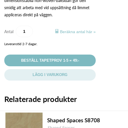
dimensionstabila non-woven-baksidan gör den
smidig att arbeta med vid uppsättning då limmet
appliceras direkt på väggen.
Antal
Beräkna antal här »
Leveranstid 2-7 dagar.
BESTÄLL TAPETPROV 1-5 = 49:-
LÄGG I VARUKORG
Relaterade produkter
Shaped Spaces S8708
Shaped Spaces