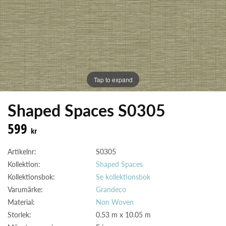
Tap to expand
Shaped Spaces S0305
599
kr
Artikelnr:
S0305
Kollektion:
Shaped Spaces
Kollektionsbok:
Se kollektionsbok
Varumärke:
Grandeco
Material:
Non Woven
Storlek:
0.53 m x 10.05 m