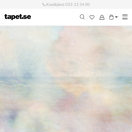
Kundtjänst
033-12 54 00
Me
swi