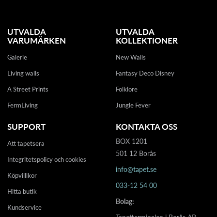
UTVALDA
UTVALDA
VARUMÄRKEN
KOLLEKTIONER
Galerie
New Walls
Living walls
Fantasy Deco Disney
A Street Prints
Folklore
FermLiving
Jungle Fever
SUPPORT
KONTAKTA OSS
BOX 1201
Att tapetsera
501 12 Borås
Integritetspolicy och cookies
info@tapet.se
Köpvilllkor
033-12 54 00
Hitta butik
Bolag:
Kundservice