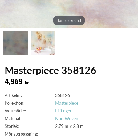
Tap to expand
Masterpiece 358126
4,969
kr
Artikelnr:
358126
Kollektion:
Masterpiece
Varumärke:
Eijffinger
Material:
Non Woven
Storlek:
2.79 m x 2.8 m
Mönsterpassning: