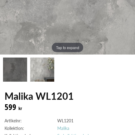
Tap to expand
Malika WL1201
599
kr
Artikelnr:
WL1201
Kollektion:
Malika