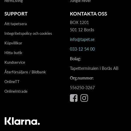
FermLiving
Jungle Fever
SUPPORT
KONTAKTA OSS
BOX 1201
Att tapetsera
501 12 Borås
Integritetspolicy och cookies
info@tapet.se
Köpvilllkor
033-12 54 00
Hitta butik
Bolag:
Kundservice
Tapetterminalen i Borås AB
Återförsäljare / Bildbank
Org.nummer:
OnlineTT
556250-3267
OnlineIntrade