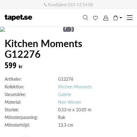
Kundtjänst
033-12 54 00
Me
swi
Kitchen Moments
G12276
599
kr
Artikelnr:
G12276
Kollektion:
Kitchen Moments
Varumärke:
Galerie
Material:
Non Woven
Storlek:
0.53 m x 10.05 m
Mönsterpassning:
Rak
Mönsterhöjd:
13.3 cm