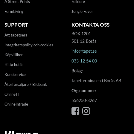
A Street Prints
Folklore
FermLiving
Jungle Fever
SUPPORT
KONTAKTA OSS
BOX 1201
Att tapetsera
501 12 Borås
Integritetspolicy och cookies
info@tapet.se
Köpvilllkor
033-12 54 00
Hitta butik
Bolag:
Kundservice
Tapetterminalen i Borås AB
Återförsäljare / Bildbank
Org.nummer:
OnlineTT
556250-3267
OnlineIntrade