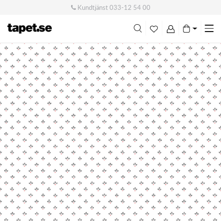
Kundtjänst
033-12 54 00
Me
swi