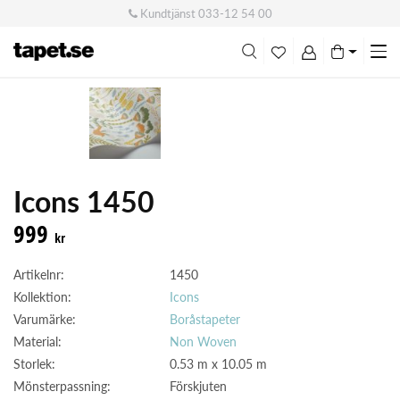
Kundtjänst
033-12 54 00
Me
swi
Icons 1450
999
kr
Artikelnr:
1450
Kollektion:
Icons
Varumärke:
Boråstapeter
Material:
Non Woven
Storlek:
0.53 m x 10.05 m
Mönsterpassning:
Förskjuten