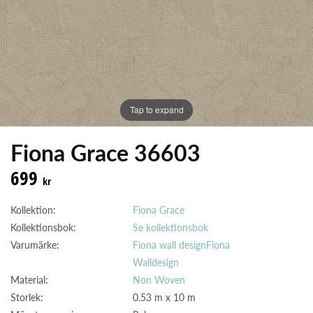
Tap to expand
Fiona Grace 36603
699
kr
Kollektion:
Fiona Grace
Kollektionsbok:
Se kollektionsbok
Varumärke:
Fiona wall design
Fiona
Walldesign
Material:
Non Woven
Storlek:
0.53 m x 10 m