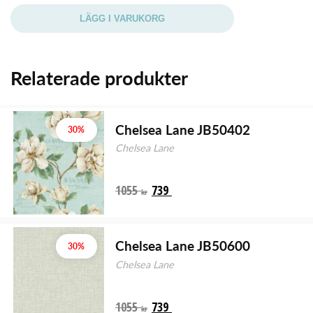
LÄGG I VARUKORG
Relaterade produkter
Chelsea Lane JB50402
30%
Chelsea Lane
1055
739
kr
Chelsea Lane JB50600
30%
Chelsea Lane
1055
739
kr