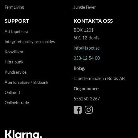
FermLiving
Jungle Fever
SUPPORT
KONTAKTA OSS
BOX 1201
Att tapetsera
501 12 Borås
Integritetspolicy och cookies
info@tapet.se
Köpvilllkor
033-12 54 00
Hitta butik
Bolag:
Kundservice
Tapetterminalen i Borås AB
Återförsäljare / Bildbank
Org.nummer:
OnlineTT
556250-3267
OnlineIntrade