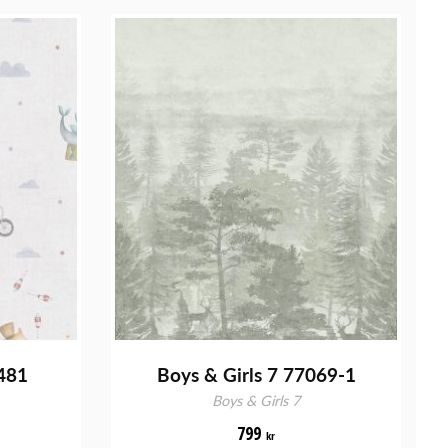
1481
Boys & Girls 7 77069-1
Boys & Girls 7
799
kr