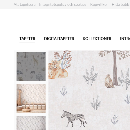
Att tapetsera
Integritetspolicy och cookies
Köpvilllkor
Hitta butik
TAPETER
DIGITALTAPETER
KOLLEKTIONER
INTR