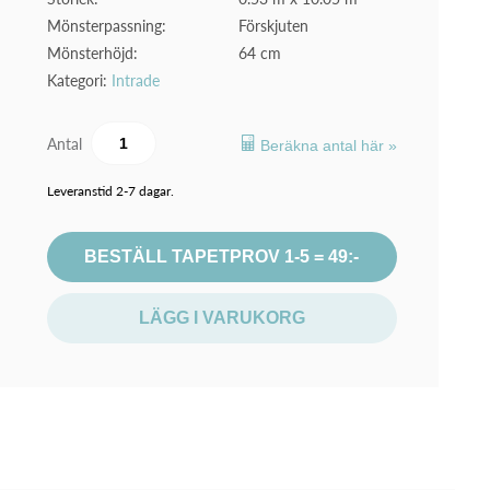
Mönsterpassning:
Förskjuten
Mönsterhöjd:
64 cm
Kategori:
Intrade
Antal
Beräkna antal här »
Leveranstid 2-7 dagar.
BESTÄLL TAPETPROV 1-5 = 49:-
LÄGG I VARUKORG