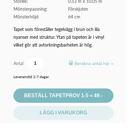
Storlek:
0.53 m x 10.05 m
Mönsterpassning:
Förskjuten
Mönsterhöjd:
64 cm
Tapet som föreställer tegelvägg i brun och lila
nyanser med struktur. Ytan på tapeten är i vinyl
vilket gör att avtorkningsbarheten är hög.
Antal
Beräkna antal här »
Leveranstid 2-7 dagar.
BESTÄLL TAPETPROV 1-5 = 49:-
LÄGG I VARUKORG