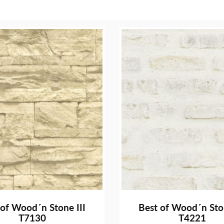
 of Wood´n Stone III
Best of Wood´n Ston
T7130
T4221