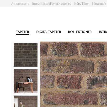
Att tapetsera
Integritetspolicy och cookies
Köpvilllkor
Hitta butik
TAPETER
DIGITALTAPETER
KOLLEKTIONER
INTR