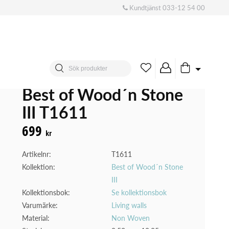
Kundtjänst
033-12 54 00
Best of Wood´n Stone
III T1611
699
kr
Artikelnr:
T1611
Kollektion:
Best of Wood´n Stone
III
Kollektionsbok:
Se kollektionsbok
Varumärke:
Living walls
Material:
Non Woven