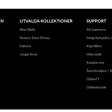
EN
UTVALDA KOLLEKTIONER
SUPPORT
New Walls
Att tapetsera
Fantasy Deco Disney
Integritetspolicy 
Folklore
Köpvilllkor
Jungle Fever
Hitta butik
Kundservice
Återförsäljare / B
OnlineTT
OnlineIntrade