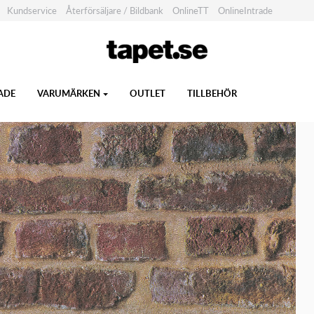
Kundservice
Återförsäljare / Bildbank
OnlineTT
OnlineIntrade
ADE
VARUMÄRKEN
OUTLET
TILLBEHÖR