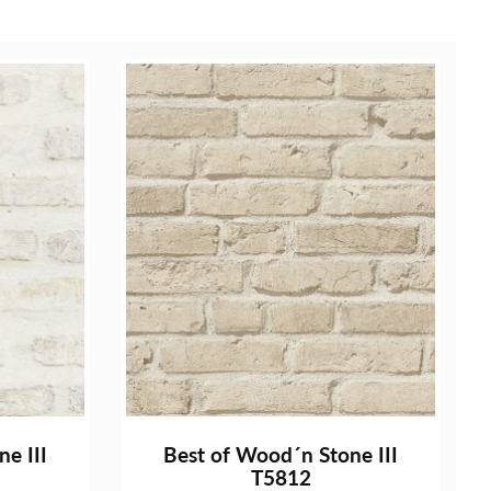
e III
Best of Wood´n Stone III
T5812