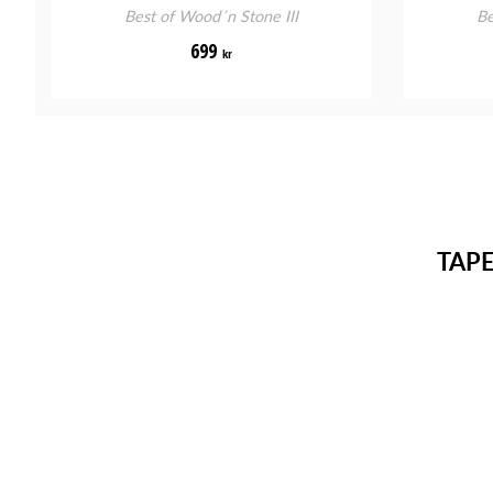
Best of Wood´n Stone III
Be
699
kr
TAP