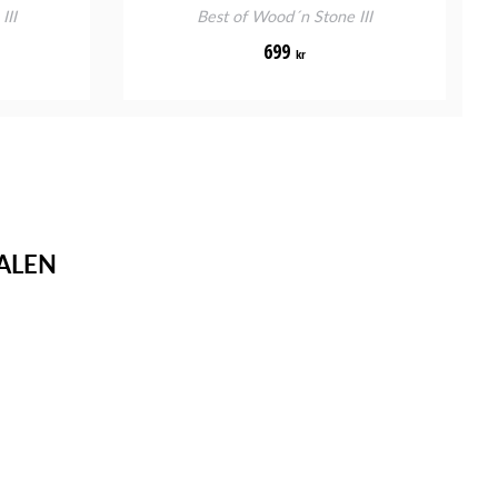
III
Best of Wood´n Stone III
699
kr
ALEN