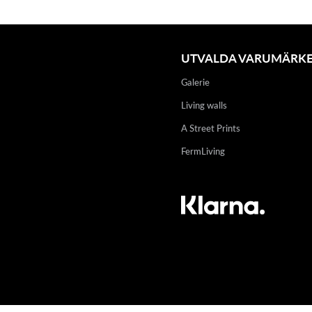
UTVALDA VARUMÄRK
Galerie
Living walls
A Street Prints
FermLiving