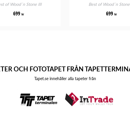
st of Wood´n Stone III
Best of Wood´n Stone 
699
699
kr
kr
ETER OCH FOTOTAPET FRÅN TAPETTERMIN
Tapet.se innehåller alla tapeter från