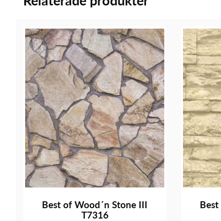
Relaterade produkter
Best of Wood´n Stone III
Best
T7316