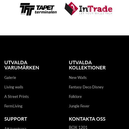
UTVALDA
UTVALDA
VARUMÄRKEN
KOLLEKTIONER
Galerie
New Walls
Living walls
Fantasy Deco Disney
A Street Prints
Folklore
FermLiving
Jungle Fever
SUPPORT
KONTAKTA OSS
BOX 1201
Att tapetsera