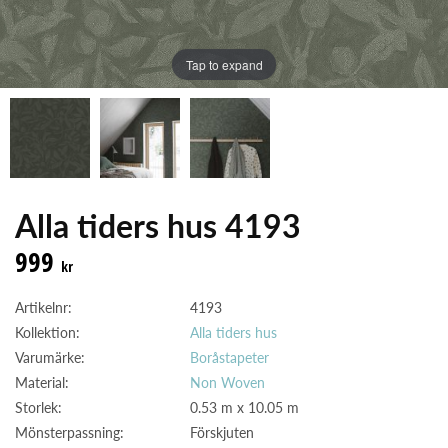
Tap to expand
Alla tiders hus 4193
999
kr
Artikelnr:
4193
Kollektion:
Alla tiders hus
Varumärke:
Boråstapeter
Material:
Non Woven
Storlek:
0.53 m x 10.05 m
Mönsterpassning:
Förskjuten