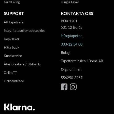
FermLiving
Jungle Fever
SUPPORT
KONTAKTA OSS
BOX 1201
Att tapetsera
501 12 Borås
Integritetspolicy och cookies
info@tapet.se
Köpvilllkor
033-12 54 00
Hitta butik
Bolag:
Kundservice
Tapetterminalen i Borås AB
Återförsäljare / Bildbank
Org.nummer:
OnlineTT
556250-3267
OnlineIntrade