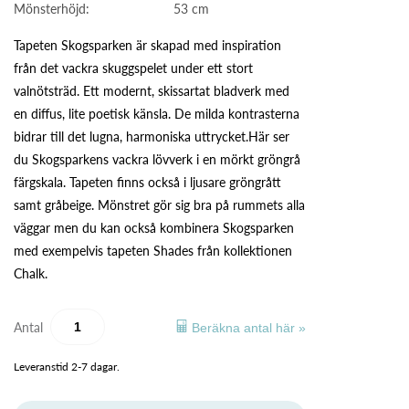
Mönsterhöjd:
53 cm
Tapeten Skogsparken är skapad med inspiration
från det vackra skuggspelet under ett stort
valnötsträd. Ett modernt, skissartat bladverk med
en diffus, lite poetisk känsla. De milda kontrasterna
bidrar till det lugna, harmoniska uttrycket.Här ser
du Skogsparkens vackra lövverk i en mörkt gröngrå
färgskala. Tapeten finns också i ljusare gröngrått
samt gråbeige. Mönstret gör sig bra på rummets alla
väggar men du kan också kombinera Skogsparken
med exempelvis tapeten Shades från kollektionen
Chalk.
Antal
Beräkna antal här »
Leveranstid 2-7 dagar.