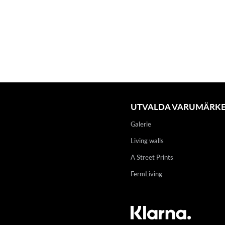
UTVALDA VARUMÄRK
Galerie
Living walls
A Street Prints
FermLiving