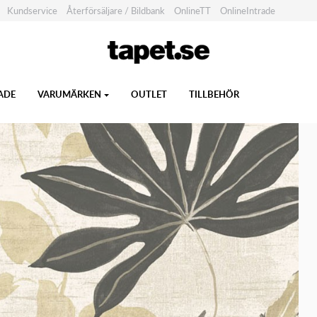
Kundservice
Återförsäljare / Bildbank
OnlineTT
OnlineIntrade
ADE
VARUMÄRKEN
OUTLET
TILLBEHÖR