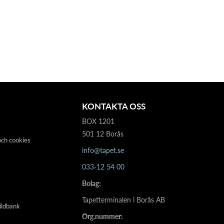
KONTAKTA OSS
BOX 1201
501 12 Borås
och cookies
info@tapet.se
033-12 54 00
Bolag:
Tapetterminalen i Borås AB
ildbank
Org.nummer: