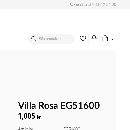
Kundtjänst
033-12 54 00
Villa Rosa EG51600
1,005
kr
Artikelnr:
EG51600