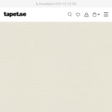
Kundtjänst
033-12 54 00
Me
swi