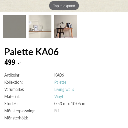
Tap to expand
Palette KA06
499
kr
Artikelnr:
KA06
Kollektion:
Palette
Varumärke:
Living walls
Material:
Vinyl
Storlek:
0.53 m x 10.05 m
Mönsterpassning:
Fri
Mönsterhöjd: