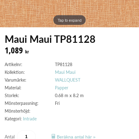
Tap to expand
Maui Maui TP81128
1,089
kr
Artikelnr:
TP81128
Kollektion:
Maui Maui
Varumärke:
WALLQUEST
Material:
Papper
Storlek:
0.68 m x 8.2 m
Mönsterpassning:
Fri
Mönsterhöjd:
Kategori:
Intrade
Antal
Beräkna antal här »