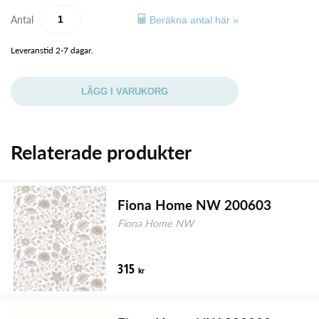
Antal
Beräkna antal här »
Leveranstid 2-7 dagar.
LÄGG I VARUKORG
Relaterade produkter
Fiona Home NW 200603
Fiona Home NW
315
kr