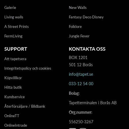
Galerie
New Walls
Living walls
Fantasy Deco Disney
A Street Prints
Folklore
FermLiving
Jungle Fever
SUPPORT
KONTAKTA OSS
BOX 1201
Att tapetsera
501 12 Borås
Integritetspolicy och cookies
info@tapet.se
Köpvilllkor
033-12 54 00
Hitta butik
Bolag:
Kundservice
Tapetterminalen i Borås AB
Återförsäljare / Bildbank
Org.nummer:
OnlineTT
556250-3267
OnlineIntrade