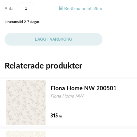
Antal
Beräkna antal här »
Leveranstid 2-7 dagar.
LÄGG I VARUKORG
Relaterade produkter
Fiona Home NW 200501
Fiona Home NW
315
kr