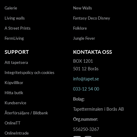
Galerie
New Walls
Living walls
Fantasy Deco Disney
A Street Prints
Folklore
FermLiving
Jungle Fever
SUPPORT
KONTAKTA OSS
BOX 1201
Att tapetsera
501 12 Borås
Integritetspolicy och cookies
info@tapet.se
Köpvilllkor
033-12 54 00
Hitta butik
Bolag:
Kundservice
Tapetterminalen i Borås AB
Återförsäljare / Bildbank
Org.nummer:
OnlineTT
556250-3267
OnlineIntrade