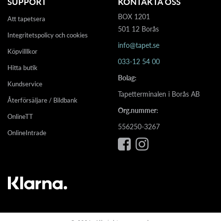
SUPPORT
KONTAKTA OSS
BOX 1201
Att tapetsera
501 12 Borås
Integritetspolicy och cookies
info@tapet.se
Köpvilllkor
033-12 54 00
Hitta butik
Bolag:
Kundservice
Tapetterminalen i Borås AB
Återförsäljare / Bildbank
Org.nummer:
OnlineTT
556250-3267
OnlineIntrade