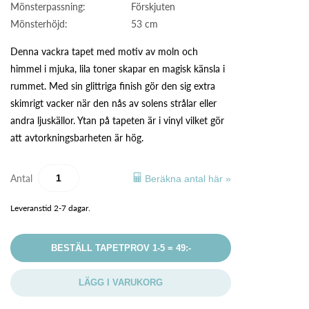
Mönsterpassning:
Förskjuten
Mönsterhöjd:
53 cm
Denna vackra tapet med motiv av moln och
himmel i mjuka, lila toner skapar en magisk känsla i
rummet. Med sin glittriga finish gör den sig extra
skimrigt vacker när den nås av solens strålar eller
andra ljuskällor. Ytan på tapeten är i vinyl vilket gör
att avtorkningsbarheten är hög.
Antal
Beräkna antal här »
Leveranstid 2-7 dagar.
BESTÄLL TAPETPROV 1-5 = 49:-
LÄGG I VARUKORG