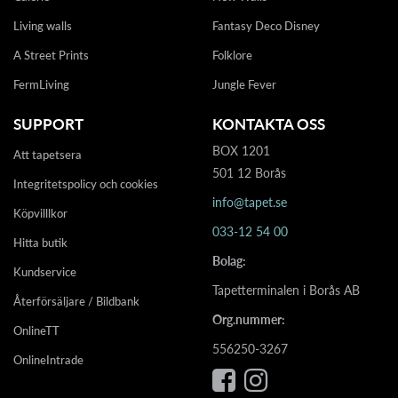
Living walls
Fantasy Deco Disney
A Street Prints
Folklore
FermLiving
Jungle Fever
SUPPORT
KONTAKTA OSS
BOX 1201
Att tapetsera
501 12 Borås
Integritetspolicy och cookies
info@tapet.se
Köpvilllkor
033-12 54 00
Hitta butik
Bolag:
Kundservice
Tapetterminalen i Borås AB
Återförsäljare / Bildbank
Org.nummer:
OnlineTT
556250-3267
OnlineIntrade