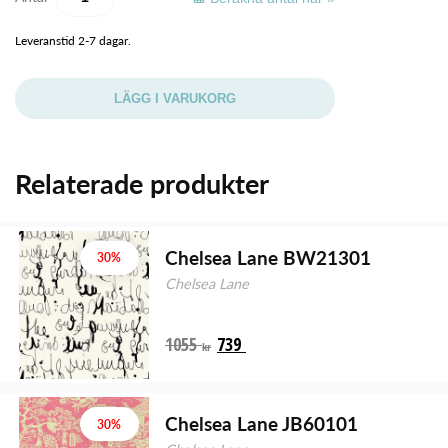
Leveranstid 2-7 dagar.
LÄGG I VARUKORG
Relaterade produkter
Chelsea Lane BW21301
30%
Chelsea Lane
1055
739
kr
Chelsea Lane JB60101
30%