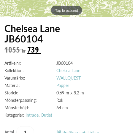
Tap to expand
Chelsea Lane
JB60104
1055
739
kr
Artikelnr:
JB60104
Kollektion:
Chelsea Lane
Varumärke:
WALLQUEST
Material:
Papper
Storlek:
0.69 m x 8.2 m
Mönsterpassning:
Rak
Mönsterhöjd:
64 cm
Kategorier:
Intrade
,
Outlet
Antal
Beräkna antal här »