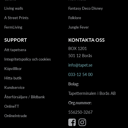
Living walls
Fantasy Deco Disney
A Street Prints
Folklore
FermLiving
Jungle Fever
SUPPORT
KONTAKTA OSS
BOX 1201
Att tapetsera
501 12 Borås
Integritetspolicy och cookies
info@tapet.se
Köpvilllkor
033-12 54 00
Hitta butik
Bolag:
Kundservice
Tapetterminalen i Borås AB
Återförsäljare / Bildbank
Org.nummer:
OnlineTT
556250-3267
OnlineIntrade