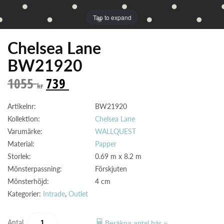
Tap to expand
Chelsea Lane
BW21920
1055
739
kr
Artikelnr:
BW21920
Kollektion:
Chelsea Lane
Varumärke:
WALLQUEST
Material:
Papper
Storlek:
0.69 m x 8.2 m
Mönsterpassning:
Förskjuten
Mönsterhöjd:
4 cm
Kategorier:
Intrade
,
Outlet
Antal
Beräkna antal här »