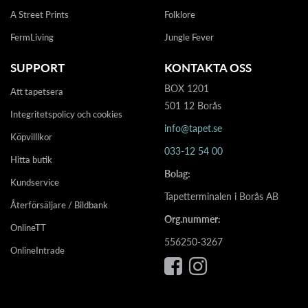
A Street Prints
Folklore
FermLiving
Jungle Fever
SUPPORT
KONTAKTA OSS
BOX 1201
Att tapetsera
501 12 Borås
Integritetspolicy och cookies
info@tapet.se
Köpvilllkor
033-12 54 00
Hitta butik
Bolag:
Kundservice
Tapetterminalen i Borås AB
Återförsäljare / Bildbank
Org.nummer:
OnlineTT
556250-3267
OnlineIntrade