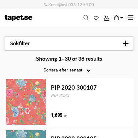
Kundtjänst
033-12 54 00
Me
swi
Sökfilter
Showing 1–30 of 38 results
PIP 2020 300107
PIP 2020
1,699
kr