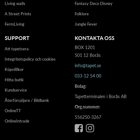
Living walls
Fantasy Deco Disney
A Street Prints
Folklore
FermLiving
Jungle Fever
SUPPORT
KONTAKTA OSS
BOX 1201
Att tapetsera
501 12 Borås
Integritetspolicy och cookies
info@tapet.se
Köpvilllkor
033-12 54 00
Hitta butik
Bolag:
Kundservice
Tapetterminalen i Borås AB
Återförsäljare / Bildbank
Org.nummer:
OnlineTT
556250-3267
OnlineIntrade