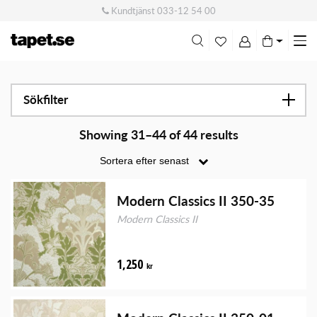
Kundtjänst
033-12 54 00
Me
swi
Sökfilter
Showing 31–44 of 44 results
Modern Classics II 350-35
Modern Classics II
1,250
kr