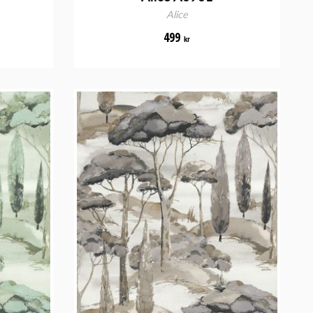
Alice
499
kr