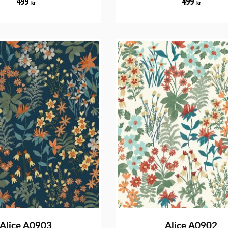
499
499
kr
kr
Alice A0903
Alice A0902