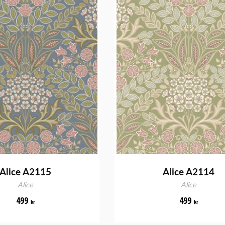
Alice A2115
Alice A2114
Alice
Alice
499
499
kr
kr