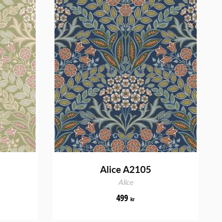
Alice A2105
Alice
499
kr