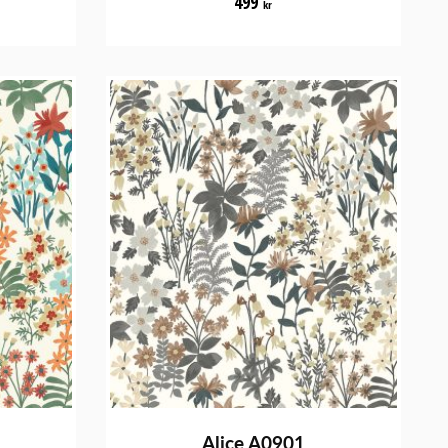
499
kr
Alice A0901