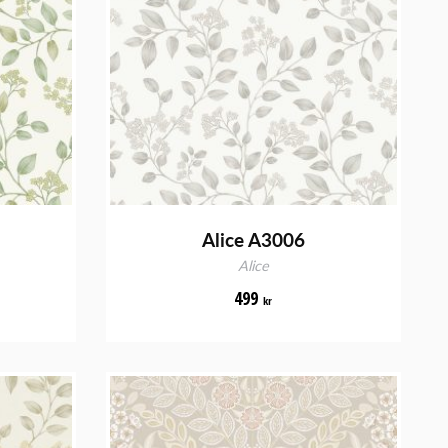
Alice A3006
Alice
499
kr